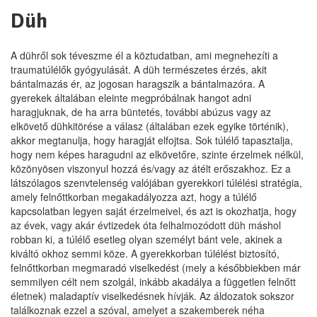
Düh
A dühről sok téveszme él a köztudatban, ami megnehezíti a
traumatúlélők gyógyulását. A düh természetes érzés, akit
bántalmazás ér, az jogosan haragszik a bántalmazóra. A
gyerekek általában eleinte megpróbálnak hangot adni
haragjuknak, de ha arra büntetés, további abúzus vagy az
elkövető dühkitörése a válasz (általában ezek egyike történik),
akkor megtanulja, hogy haragját elfojtsa. Sok túlélő tapasztalja,
hogy nem képes haragudni az elkövetőre, szinte érzelmek nélkül,
közönyösen viszonyul hozzá és/vagy az átélt erőszakhoz. Ez a
látszólagos szenvtelenség valójában gyerekkori túlélési stratégia,
amely felnőttkorban megakadályozza azt, hogy a túlélő
kapcsolatban legyen saját érzelmeivel, és azt is okozhatja, hogy
az évek, vagy akár évtizedek óta felhalmozódott düh máshol
robban ki, a túlélő esetleg olyan személyt bánt vele, akinek a
kiváltó okhoz semmi köze. A gyerekkorban túlélést biztosító,
felnőttkorban megmaradó viselkedést (mely a későbbiekben már
semmilyen célt nem szolgál, inkább akadálya a független felnőtt
életnek) maladaptív viselkedésnek hívják. Az áldozatok sokszor
találkoznak ezzel a szóval, amelyet a szakemberek néha