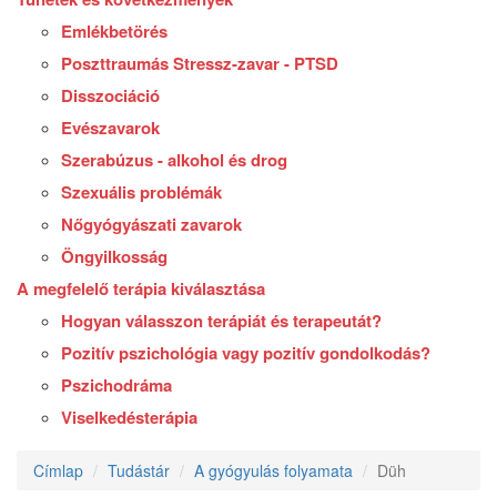
Emlékbetörés
Poszttraumás Stressz-zavar - PTSD
Disszociáció
Evészavarok
Szerabúzus - alkohol és drog
Szexuális problémák
Nőgyógyászati zavarok
Öngyilkosság
A megfelelő terápia kiválasztása
Hogyan válasszon terápiát és terapeutát?
Pozitív pszichológia vagy pozitív gondolkodás?
Pszichodráma
Viselkedésterápia
Címlap
Tudástár
A gyógyulás folyamata
Düh