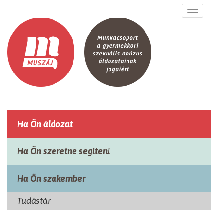
Ugrás a tartalomra
Toggle
navigati
Ha Ön áldozat
Ha Ön szeretne segíteni
Ha Ön szakember
Tudástár