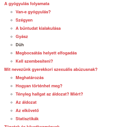
A gyógyulás folyamata
Van-e gyógyulás?
Szégyen
A bűntudat kialakulása
Gyász
Düh
Megbocsátás helyett elfogadás
Kell szembesíteni?
Mit nevezünk gyerekkori szexuális abúzusnak?
Meghatározás
Hogyan történhet meg?
Tényleg hallgat az áldozat? Miért?
Az áldozat
Az elkövető
Statisztikák
Tünetek és következmények