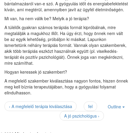
bántalmazásról van-e szó. A gyógyulás időt és energiabefektetést
kíván, ami megtérül, amennyiben javít az ügyfél életminőségén.
Mi van, ha nem válik be? Melyik a jó terápia?
A túlélők gyakran számos terápiás formát kipróbálnak, mire
megtalálják a magukhoz illőt. Ha úgy érzi, hogy önnek nem vált
be az egyik lehetőség, próbáljon ki másikat. Lapunkon
ismertetünk néhány terápiás formát. Vannak olyan szakemberek,
akik több terápiás eszközt használnak együtt (pl. viselkedés-
terápiát és pozitív pszichológiát). Önnek joga van megkérdezni,
mire számíthat.
Hogyan keressek jó szakembert?
A megfelelő szakember kiválasztása nagyon fontos, hiszen önnek
meg kell bíznia terapeutájában, hogy a gyógyulási folyamat
elindulhasson.
‹ A megfelelő terápia kiválasztása
fel
Outline
A jó pszichológus ›