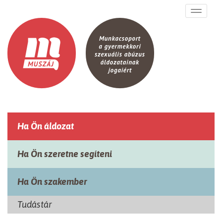
Ugrás a tartalomra
Toggle
navigati
Ha Ön áldozat
Ha Ön szeretne segíteni
Ha Ön szakember
Tudástár