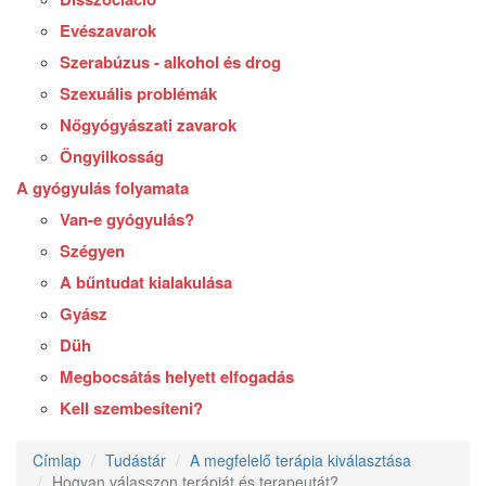
Evészavarok
Szerabúzus - alkohol és drog
Szexuális problémák
Nőgyógyászati zavarok
Öngyilkosság
A gyógyulás folyamata
Van-e gyógyulás?
Szégyen
A bűntudat kialakulása
Gyász
Düh
Megbocsátás helyett elfogadás
Kell szembesíteni?
Címlap
Tudástár
A megfelelő terápia kiválasztása
Hogyan válasszon terápiát és terapeutát?