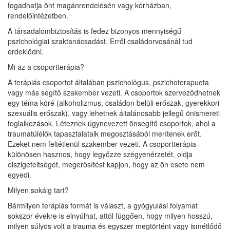
fogadhatja önt magánrendelésén vagy kórházban,
rendelőintézetben.
A társadalombiztosítás is fedez bizonyos mennyiségű
pszichológiai szaktanácsadást. Erről családorvosánál tud
érdeklődni.
Mi az a csoportterápia?
A terápiás csoportot általában pszichológus, pszichoterapueta
vagy más segítő szakember vezeti. A csoportok szerveződhetnek
egy téma köré (alkoholizmus, családon belüli erőszak, gyerekkori
szexuális erőszak), vagy lehetnek általánosabb jellegű önismereti
foglalkozások. Léteznek úgynevezett önsegítő csoportok, ahol a
traumatúlélők tapasztalataik megosztásából merítenek erőt.
Ezeket nem feltétlenül szakember vezeti. A csoportterápia
különösen hasznos, hogy legyőzze szégyenérzetét, oldja
elszigeteltségét, megerősítést kapjon, hogy az ön esete nem
egyedi.
Milyen sokáig tart?
Bármilyen terápiás formát is választ, a gyógyulási folyamat
sokszor évekre is elnyúlhat, attól függően, hogy milyen hosszú,
milyen súlyos volt a trauma és egyszer megtörtént vagy ismétlődő