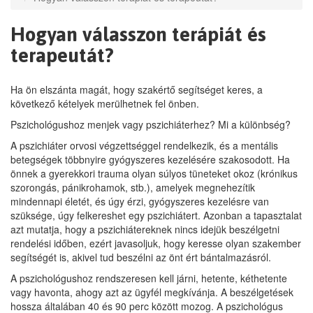
Hogyan válasszon terápiát és
terapeutát?
Ha ön elszánta magát, hogy szakértő segítséget keres, a
következő kételyek merülhetnek fel önben.
Pszichológushoz menjek vagy pszichiáterhez? Mi a különbség?
A pszichiáter orvosi végzettséggel rendelkezik, és a mentális
betegségek többnyire gyógyszeres kezelésére szakosodott. Ha
önnek a gyerekkori trauma olyan súlyos tüneteket okoz (krónikus
szorongás, pánikrohamok, stb.), amelyek megnehezítik
mindennapi életét, és úgy érzi, gyógyszeres kezelésre van
szüksége, úgy felkereshet egy pszichiátert. Azonban a tapasztalat
azt mutatja, hogy a pszichiátereknek nincs idejük beszélgetni
rendelési időben, ezért javasoljuk, hogy keresse olyan szakember
segítségét is, akivel tud beszélni az önt ért bántalmazásról.
A pszichológushoz rendszeresen kell járni, hetente, kéthetente
vagy havonta, ahogy azt az ügyfél megkívánja. A beszélgetések
hossza általában 40 és 90 perc között mozog. A pszichológus