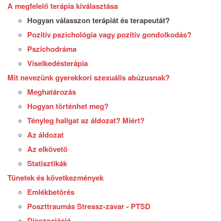
A megfelelő terápia kiválasztása
Hogyan válasszon terápiát és terapeutát?
Pozitív pszichológia vagy pozitív gondolkodás?
Pszichodráma
Viselkedésterápia
Mit nevezünk gyerekkori szexuális abúzusnak?
Meghatározás
Hogyan történhet meg?
Tényleg hallgat az áldozat? Miért?
Az áldozat
Az elkövető
Statisztikák
Tünetek és következmények
Emlékbetörés
Poszttraumás Stressz-zavar - PTSD
Disszociáció