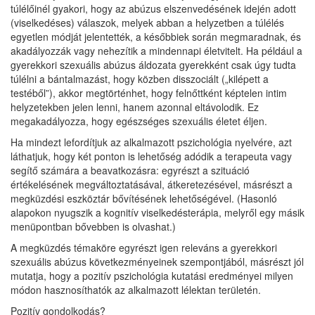
túlélőinél gyakori, hogy az abúzus elszenvedésének idején adott
(viselkedéses) válaszok, melyek abban a helyzetben a túlélés
egyetlen módját jelentették, a későbbiek során megmaradnak, és
akadályozzák vagy nehezítik a mindennapi életvitelt. Ha például a
gyerekkori szexuális abúzus áldozata gyerekként csak úgy tudta
túlélni a bántalmazást, hogy közben disszociált („kilépett a
testéből”), akkor megtörténhet, hogy felnőttként képtelen intim
helyzetekben jelen lenni, hanem azonnal eltávolodik. Ez
megakadályozza, hogy egészséges szexuális életet éljen.
Ha mindezt lefordítjuk az alkalmazott pszichológia nyelvére, azt
láthatjuk, hogy két ponton is lehetőség adódik a terapeuta vagy
segítő számára a beavatkozásra: egyrészt a szituáció
értékelésének megváltoztatásával, átkeretezésével, másrészt a
megküzdési eszköztár bővítésének lehetőségével. (Hasonló
alapokon nyugszik a kognitív viselkedésterápia, melyről egy másik
menüpontban bővebben is olvashat.)
A megküzdés témaköre egyrészt igen releváns a gyerekkori
szexuális abúzus következményeinek szempontjából, másrészt jól
mutatja, hogy a pozitív pszichológia kutatási eredményei milyen
módon hasznosíthatók az alkalmazott lélektan területén.
Pozitív gondolkodás?