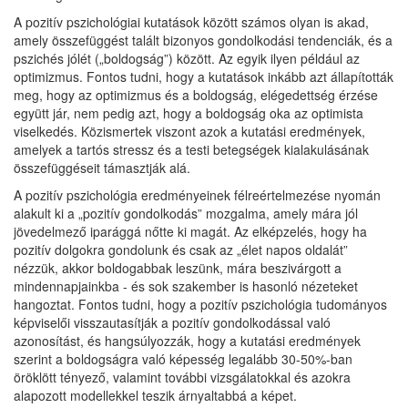
A pozitív pszichológiai kutatások között számos olyan is akad,
amely összefüggést talált bizonyos gondolkodási tendenciák, és a
pszichés jólét („boldogság”) között. Az egyik ilyen például az
optimizmus. Fontos tudni, hogy a kutatások inkább azt állapították
meg, hogy az optimizmus és a boldogság, elégedettség érzése
együtt jár, nem pedig azt, hogy a boldogság oka az optimista
viselkedés. Közismertek viszont azok a kutatási eredmények,
amelyek a tartós stressz és a testi betegségek kialakulásának
összefüggéseit támasztják alá.
A pozitív pszichológia eredményeinek félreértelmezése nyomán
alakult ki a „pozitív gondolkodás” mozgalma, amely mára jól
jövedelmező iparággá nőtte ki magát. Az elképzelés, hogy ha
pozitív dolgokra gondolunk és csak az „élet napos oldalát”
nézzük, akkor boldogabbak leszünk, mára beszivárgott a
mindennapjainkba - és sok szakember is hasonló nézeteket
hangoztat. Fontos tudni, hogy a pozitív pszichológia tudományos
képviselői visszautasítják a pozitív gondolkodással való
azonosítást, és hangsúlyozzák, hogy a kutatási eredmények
szerint a boldogságra való képesség legalább 30-50%-ban
öröklött tényező, valamint további vizsgálatokkal és azokra
alapozott modellekkel teszik árnyaltabbá a képet.