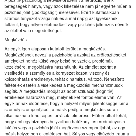
A pozitív pszichológia képviselői szerint a neurózis, a lelki
betegségek hiánya, vagy azok kikezelése nem jár egyértelműen a
pszichés jólét („boldogság”) elérésével. Ezért kutatásaikban
számos tényezőt vizsgálnak és a mai napig azt igyekeznek
feltárni, hogy milyen életmódbeli vagy pszichés jellemzők növelik
az élettel való elégedettséget.
Megküzdés
Az egyik igen alaposan kutatott terület a megküzdés.
Megküzdésnek nevezi a pszichológia azokat az erőfeszítéseket,
amelyeket nehéz külső vagy belső helyzetek, problémák
kezelésére, megoldására használunk. Az elmélet szerint a
viselkedés a személy és a környezet közötti viszony és
kölcsönhatás eredménye, tehát dinamikus, változó. Nehezített
feltételek esetén a viselkedést a megküzdési mechanizmusok
segítik. A megküzdés módját az adott szituáció (kognitív)
értékelése határozza meg, melynek két fontos eleme van. Az
egyik annak eldöntése, hogy a helyzet milyen jelentőséggel bír a
személy szempontjából, a másik pedig a megküzdés során
alkalmazható lehetséges források felmérése. Előfordulhat tehát,
hogy ami egy bizonyos helyzetben hatékony, és eredményes a
túlélés vagy a pszichés jólét megőrzése szempontjából, az egy
másik helyzetben ellentétesen hat. Súlyos vagy elhúzódó trauma