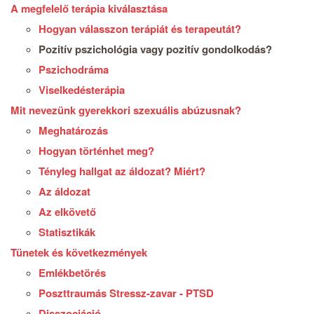
A megfelelő terápia kiválasztása
Hogyan válasszon terápiát és terapeutát?
Pozitív pszichológia vagy pozitív gondolkodás?
Pszichodráma
Viselkedésterápia
Mit nevezünk gyerekkori szexuális abúzusnak?
Meghatározás
Hogyan történhet meg?
Tényleg hallgat az áldozat? Miért?
Az áldozat
Az elkövető
Statisztikák
Tünetek és következmények
Emlékbetörés
Poszttraumás Stressz-zavar - PTSD
Disszociáció