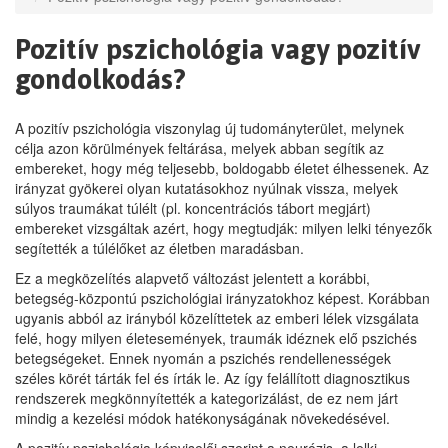
Pozitív pszichológia vagy pozitív
gondolkodás?
A pozitív pszichológia viszonylag új tudományterület, melynek
célja azon körülmények feltárása, melyek abban segítik az
embereket, hogy még teljesebb, boldogabb életet élhessenek. Az
irányzat gyökerei olyan kutatásokhoz nyúlnak vissza, melyek
súlyos traumákat túlélt (pl. koncentrációs tábort megjárt)
embereket vizsgáltak azért, hogy megtudják: milyen lelki tényezők
segítették a túlélőket az életben maradásban.
Ez a megközelítés alapvető változást jelentett a korábbi,
betegség-központú pszichológiai irányzatokhoz képest. Korábban
ugyanis abból az irányból közelíttetek az emberi lélek vizsgálata
felé, hogy milyen életesemények, traumák idéznek elő pszichés
betegségeket. Ennek nyomán a pszichés rendellenességek
széles körét tárták fel és írták le. Az így felállított diagnosztikus
rendszerek megkönnyítették a kategorizálást, de ez nem járt
mindig a kezelési módok hatékonyságának növekedésével.