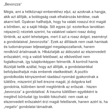
„Bevonzza”
Mégis, ami a hétköznapi emberekhez eljut, az azoknak a hangja,
akik azt állítják, a boldogság csak elhatározás kérdése, csak
akarni kell. Gyakran hallhatjuk, hogy ha valaki rosszul érzi magát
a bőrében, az a saját hibája. Sőt egyes (pl. ezoterikus tanokban
népszerű) nézetek szerint, ha valakivel valami rossz dolog
történik, az azért lehetséges, mert ő azt a rossz dolgot, eseményt
a gondolataival „bevonzotta”. Ezek az állítások nem csak hamisak
és tudományosan teljességgel megalapozatlanok, hanem
rendkívül ártalmasak is. Hibáztatják az áldozatot az elszenvedett
erőszakért, míg a valódi felelőssel, az elkövetővel nem
foglalkoznak, így tulajdonképpen felmentik. A kontroll hamis
illúzióját keltik azáltal, hogy azt állítják, a gondolatainkkal
befolyásolhatjuk más emberek viselkedését. A pozitív
gondolkodás kényszerével ráadásul nyomást gyakorolnak a
túlélőre, miszerint jól kell érezne magát, jó dolgokra kell
gondolnia, különben ismét megtörténik az erőszak - hiszen
„bevonzza” a gondolatival. A trauma túlélőben egyébként is
meglévő bűntudat így tovább fokozható: nem csak az
elszenvedett erőszakért érzi magát felelősnek, hanem azért is, ha
„negatív” gondolatai támadnak.