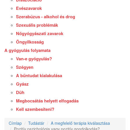
Evészavarok
Szerabúzus - alkohol és drog
Szexuális problémák
Nőgyógyászati zavarok
Öngyilkosság
A gyógyulás folyamata
Van-e gyógyulás?
Szégyen
A bűntudat kialakulása
Gyász
Düh
Megbocsátás helyett elfogadás
Kell szembesíteni?
Címlap
Tudástár
A megfelelő terápia kiválasztása
Pozitív pszichológia vagy pozitív gondolkodás?