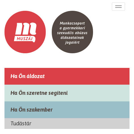
Ugrás a tartalomra
Toggle
navigati
Ha Ön áldozat
Ha Ön szeretne segíteni
Ha Ön szakember
Tudástár