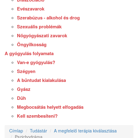
Evészavarok
Szerabúzus - alkohol és drog
Szexuális problémák
Nőgyógyászati zavarok
Öngyilkosság
A gyógyulás folyamata
Van-e gyógyulás?
Szégyen
A bűntudat kialakulása
Gyász
Düh
Megbocsátás helyett elfogadás
Kell szembesíteni?
Címlap
Tudástár
A megfelelő terápia kiválasztása
Pszichodráma