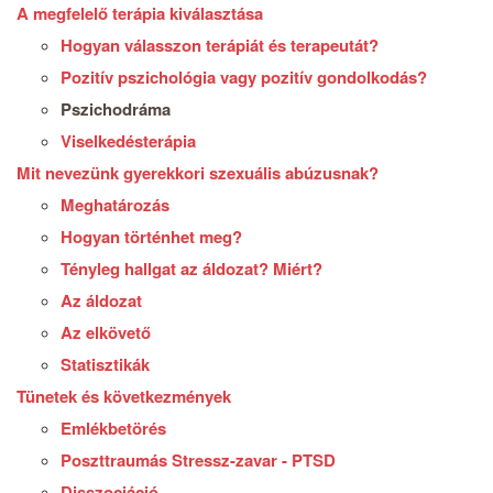
A megfelelő terápia kiválasztása
Hogyan válasszon terápiát és terapeutát?
Pozitív pszichológia vagy pozitív gondolkodás?
Pszichodráma
Viselkedésterápia
Mit nevezünk gyerekkori szexuális abúzusnak?
Meghatározás
Hogyan történhet meg?
Tényleg hallgat az áldozat? Miért?
Az áldozat
Az elkövető
Statisztikák
Tünetek és következmények
Emlékbetörés
Poszttraumás Stressz-zavar - PTSD
Disszociáció