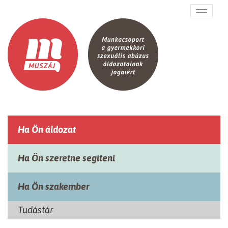
Ugrás a tartalomra
Toggle
navigati
Ha Ön áldozat
Ha Ön szeretne segíteni
Ha Ön szakember
Tudástár