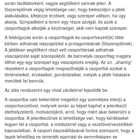
során facilitátorként, vagyis segítőként vannak jelen. A
főszereplőnek végig lehetősége van, hogy beleszóljon a játék
alakulásába, kifejezze érzéseit, vagy szerepet váltson, ha úgy
akarja. Színpadként a terem egy része szolgál, és azok a
csoporttagok alkotják a közönséget, akik nem kaptak szerepet.
A feldolgozás során a csoporttagok és csoportvezető(k) több
körben adhatnak visszajelzést a protagonistának (főszereplőnek).
A játékban segítőként részt vett csoporttársak adhatnak
visszajelzést saját szerepükből, de bármelyik csoporttag magára
ölthet egy-egy szerepet egy visszajelzés erejéig. Az ún. „sharing”
részeként a csoporttagok megoszthatják a csoporttal azokat a
történeteiket, érzéseiket, gondolataikat, melyek a játék hatására
merültek fel bennük.
Az ülés rendszerint egy rövid zárókörrel fejeződik be.
A csoportba való bekerülést megelőzi egy személyes interjú a
csoportvezetővel, melynek során az képet kaphat a jelentkező
élethelyzetéről, motivációjáról, arról, hogy miért akar bekerülni a
csoportba. A jelentkezőnek is lehetősége van, hogy kérdéseket
tegyen fel a csoporttal, a módszerrel vagy a vezetővel/vezetőkkel
kapcsolatban. A csoport összeállításánál fontos szempont, hogy a
tagok lehetőleg ne ismerjék egymást és semmiképpen se