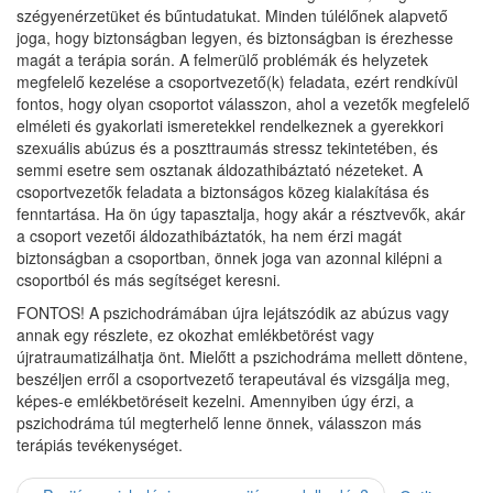
szégyenérzetüket és bűntudatukat. Minden túlélőnek alapvető
joga, hogy biztonságban legyen, és biztonságban is érezhesse
magát a terápia során. A felmerülő problémák és helyzetek
megfelelő kezelése a csoportvezető(k) feladata, ezért rendkívül
fontos, hogy olyan csoportot válasszon, ahol a vezetők megfelelő
elméleti és gyakorlati ismeretekkel rendelkeznek a gyerekkori
szexuális abúzus és a poszttraumás stressz tekintetében, és
semmi esetre sem osztanak áldozathibáztató nézeteket. A
csoportvezetők feladata a biztonságos közeg kialakítása és
fenntartása. Ha ön úgy tapasztalja, hogy akár a résztvevők, akár
a csoport vezetői áldozathibáztatók, ha nem érzi magát
biztonságban a csoportban, önnek joga van azonnal kilépni a
csoportból és más segítséget keresni.
FONTOS! A pszichodrámában újra lejátszódik az abúzus vagy
annak egy részlete, ez okozhat emlékbetörést vagy
újratraumatizálhatja önt. Mielőtt a pszichodráma mellett döntene,
beszéljen erről a csoportvezető terapeutával és vizsgálja meg,
képes-e emlékbetöréseit kezelni. Amennyiben úgy érzi, a
pszichodráma túl megterhelő lenne önnek, válasszon más
terápiás tevékenységet.