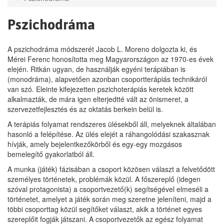
Pszichodráma
A pszichodráma módszerét Jacob L. Moreno dolgozta ki, és
Mérei Ferenc honosította meg Magyarországon az 1970-es évek
elején. Ritkán ugyan, de használják egyéni terápiában is
(monodráma), alapvetően azonban csoportterápiás technikáról
van szó. Eleinte kifejezetten pszichoterápiás keretek között
alkalmazták, de mára igen elterjedtté vált az önismeret, a
szervezetfejlesztés és az oktatás berkein belül is.
A terápiás folyamat rendszeres ülésekből áll, melyeknek általában
hasonló a felépítése. Az ülés elejét a ráhangolódási szakasznak
hívják, amely bejelentkezőkörből és egy-egy mozgásos
bemelegítő gyakorlatból áll.
A munka (játék) fázisában a csoport közösen választ a felvetődött
személyes történetek, problémák közül. A főszereplő (idegen
szóval protagonista) a csoportvezető(k) segítségével elmeséli a
történetet, amelyet a játék során meg szeretne jeleníteni, majd a
többi csoporttag közül segítőket választ, akik a történet egyes
szereplőit fogják játszani. A csoportvezetők az egész folyamat