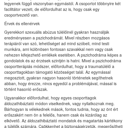
legyenek függő viszonyban egymástól. A csoportot többnyire két
facilitátor vezeti, de előfordulhat az is, hogy csak egy
csoportvezető van.
Érvek és ellenérvek
Gyerekkori szexuális abúzus túlélőinél gyakran használják
eredményesen a pszichodrámát. Mivel részben mozgásos
terápiáról van szó, lehetőséget ad mind szóbeli, mind testi
munkára, ami különösen fontosan szavakkal nem vagy csak
nehezen kifejezhető emlékek esetében. A pszichodráma képes a
gondolatok és az érzések szintjén is hatni. Mivel a pszichodráma
csoportterápiás módszer, előfordulhat, hogy a traumatúlélő a
csoporttagokban támogató közösséget talál. Az egymással
megosztott, gyakran nagyon hasonló történetek segíthetnek
abban, hogy érezze, nincs egyedül a problémájával, mással is
történt hasonló erőszak.
Ugyanakkor előfordulhat, hogy egyes csoporttagok
áldozathibáztató módon viselkednek, vagy nyilatkoznak meg.
Bárhogyan is vélekednek mások, fontos tudnia, hogy az önt ért
erőszakért nem ön a felelős, hanem csak és kizárólag az
elkövető. Az áldozathibáztató mondatok és magatartás kártékony
a túlélők számára. Csökkenhet a biztonságérzetük, megerősítheti