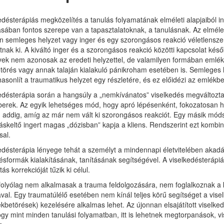
edésterápiás megközelítés a tanulás folyamatának elméleti alapjaiból i
ásában fontos szerepe van a tapasztalatoknak, a tanulásnak. Az elmél
 semleges helyzet vagy inger és egy szorongásos reakció véletlenszer
tnak ki. A kiváltó inger és a szorongásos reakció közötti kapcsolat kés
yek nem azonosak az eredeti helyzettel, de valamilyen formában emléke
örés vagy annak talaján kialakuló pánikroham esetében is. Semleges 
sonlít a traumatikus helyzet egy részletére, és ez előidézi az emlékb
edésterápia során a hangsúly a „nemkívánatos” viselkedés megváltozta
rek. Az egyik lehetséges mód, hogy apró lépésenként, fokozatosan hoz
addig, amíg az már nem vált ki szorongásos reakciót. Egy másik módsz
skeltő ingert magas „dózisban” kapja a kliens. Rendszerint ezt kombiná
sal.
edésterápia lényege tehát a személyt a mindennapi életvitelében akadá
ésformák kialakításának, tanításának segítségével. A viselkedésterápiák
ás korrekcióját tűzik ki célul.
folyólag nem alkalmasak a trauma feldolgozására, nem foglalkoznak a k
ával. Egy traumatúlélő esetében nem kínál teljes körű segítséget a vis
ékbetörések) kezelésére alkalmas lehet. Az újonnan elsajátított viselke
ogy mint minden tanulási folyamatban, itt is lehetnek megtorpanások, v