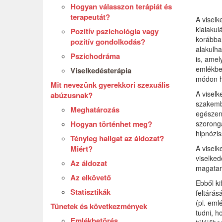
Hogyan válasszon terápiát és
terapeutát?
A viselk
kialakul
Pozitív pszichológia vagy
korábban
pozitív gondolkodás?
alakulha
Pszichodráma
is, amel
emlékbet
Viselkedésterápia
módon ha
Mit nevezünk gyerekkori szexuális
A viselk
abúzusnak?
szakembe
Meghatározás
egészen 
Hogyan történhet meg?
szorongá
hipnózis
Tényleg hallgat az áldozat?
Miért?
A viselk
viselked
Az áldozat
magatart
Az elkövető
Ebből ki
Statisztikák
feltárás
(pl. eml
Tünetek és következmények
tudni, h
Emlékbetörés