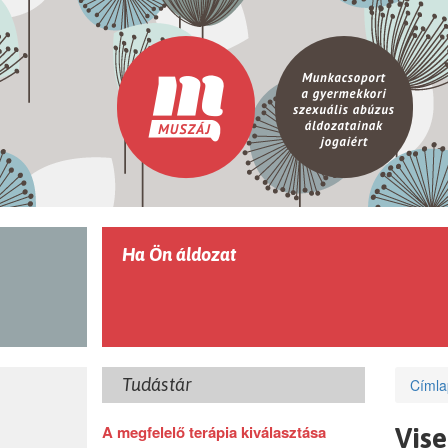
Ugrás a tartalomra
Ha Ön áldozat
Tudástár
Címla
A megfelelő terápia kiválasztása
Vise