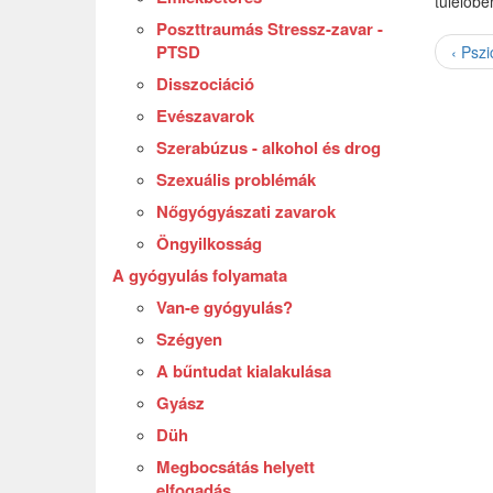
túlélőbe
Poszttraumás Stressz-zavar -
PTSD
‹ Psz
Disszociáció
Evészavarok
Szerabúzus - alkohol és drog
Szexuális problémák
Nőgyógyászati zavarok
Öngyilkosság
A gyógyulás folyamata
Van-e gyógyulás?
Szégyen
A bűntudat kialakulása
Gyász
Düh
Megbocsátás helyett
elfogadás