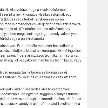
ndul ki. Alapvetése, hogy a viselkedésformák
et szerint a nemkívánatos viselkedésformák egy
ű (időbeli vagy térbeli) egybeesése során
őbb meg is erősödhet és kiterjedhet olyan szituációkra
ztetnek rá. (Ez történik trauma túlélőknél egy
helyzetben megjelenik egy inger, amely valamilyen
etörést vagy a pánikrohamot.)
tásán van. Erre többféle módszert használnak a
zászoktatják a klienst a szorongást kiváltó ingerhez,
er az ún. ingerelárasztásos technika, ami során a
lják egy jól begyakorolt meditációs technikával, vagy
lyozó magatartás feltárása és korrigálása új
 általában rövidek, és célirányosak: csak az adott
orrigálni kívánt viselkedés kiváltó események
elkedésterápia, de egyéntől függően bizonyos tünetek
désformák visszaadhatják a kontroll érzését, de fontos
isszaesések, amelyek akár bűntudatot is kelthetnek a