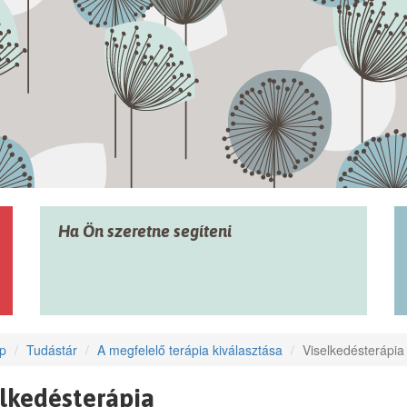
Ha Ön szeretne segíteni
p
Tudástár
A megfelelő terápia kiválasztása
Viselkedésterápia
lkedésterápia