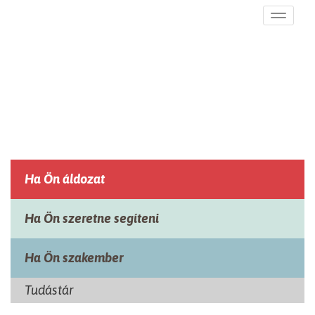
Ugrás a tartalomra
Toggle
navigati
Ha Ön áldozat
Ha Ön szeretne segíteni
Ha Ön szakember
Tudástár