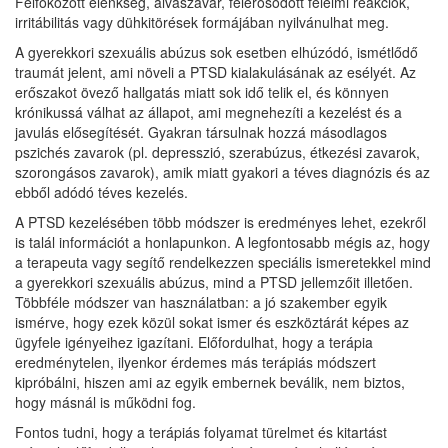
Felfokozott élénkség, alvászavar, felerősödött félelmi reakciók,
irritábilitás vagy dühkitörések formájában nyilvánulhat meg.
A gyerekkori szexuális abúzus sok esetben elhúzódó, ismétlődő
traumát jelent, ami növeli a PTSD kialakulásának az esélyét. Az
erőszakot övező hallgatás miatt sok idő telik el, és könnyen
krónikussá válhat az állapot, ami megnehezíti a kezelést és a
javulás elősegítését. Gyakran társulnak hozzá másodlagos
pszichés zavarok (pl. depresszió, szerabúzus, étkezési zavarok,
szorongásos zavarok), amik miatt gyakori a téves diagnózis és az
ebből adódó téves kezelés.
A PTSD kezelésében több módszer is eredményes lehet, ezekről
is talál információt a honlapunkon. A legfontosabb mégis az, hogy
a terapeuta vagy segítő rendelkezzen speciális ismeretekkel mind
a gyerekkori szexuális abúzus, mind a PTSD jellemzőit illetően.
Többféle módszer van használatban: a jó szakember egyik
ismérve, hogy ezek közül sokat ismer és eszköztárát képes az
ügyfele igényeihez igazítani. Előfordulhat, hogy a terápia
eredménytelen, ilyenkor érdemes más terápiás módszert
kipróbálni, hiszen ami az egyik embernek beválik, nem biztos,
hogy másnál is működni fog.
Fontos tudni, hogy a terápiás folyamat türelmet és kitartást