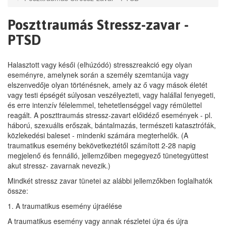
Poszttraumás Stressz-zavar -
PTSD
Halasztott vagy késői (elhúzódó) stresszreakció egy olyan
eseményre, amelynek során a személy szemtanúja vagy
elszenvedője olyan történésnek, amely az ő vagy mások életét
vagy testi épségét súlyosan veszélyezteti, vagy halállal fenyegeti,
és erre intenzív félelemmel, tehetetlenséggel vagy rémülettel
reagált. A poszttraumás stressz-zavart előidéző események - pl.
háború, szexuális erőszak, bántalmazás, természeti katasztrófák,
közlekedési baleset - mindenki számára megterhelők. (A
traumatikus esemény bekövetkeztétől számított 2-28 napig
megjelenő és fennálló, jellemzőiben megegyező tünetegyüttest
akut stressz- zavarnak nevezik.)
Mindkét stressz zavar tünetei az alábbi jellemzőkben foglalhatók
össze:
1. A traumatikus esemény újraélése
A traumatikus esemény vagy annak részletei újra és újra