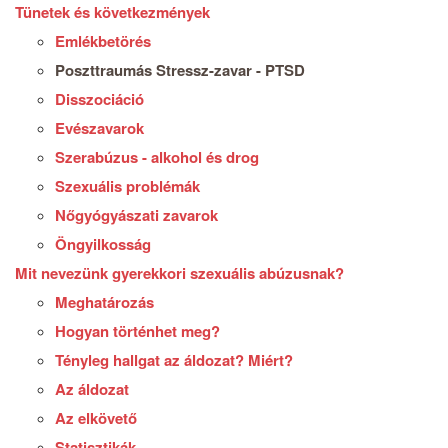
Tünetek és következmények
Emlékbetörés
Poszttraumás Stressz-zavar - PTSD
Disszociáció
Evészavarok
Szerabúzus - alkohol és drog
Szexuális problémák
Nőgyógyászati zavarok
Öngyilkosság
Mit nevezünk gyerekkori szexuális abúzusnak?
Meghatározás
Hogyan történhet meg?
Tényleg hallgat az áldozat? Miért?
Az áldozat
Az elkövető
Statisztikák