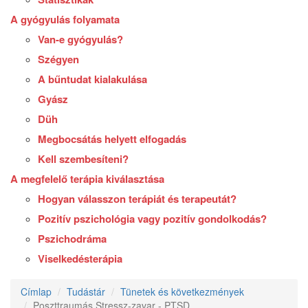
A gyógyulás folyamata
Van-e gyógyulás?
Szégyen
A bűntudat kialakulása
Gyász
Düh
Megbocsátás helyett elfogadás
Kell szembesíteni?
A megfelelő terápia kiválasztása
Hogyan válasszon terápiát és terapeutát?
Pozitív pszichológia vagy pozitív gondolkodás?
Pszichodráma
Viselkedésterápia
Címlap
Tudástár
Tünetek és következmények
Poszttraumás Stressz-zavar - PTSD