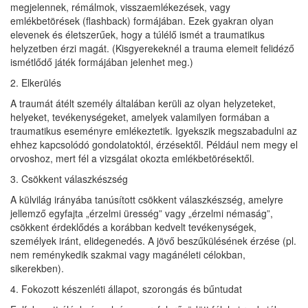
megjelennek, rémálmok, visszaemlékezések, vagy
emlékbetörések (flashback) formájában. Ezek gyakran olyan
elevenek és életszerűek, hogy a túlélő ismét a traumatikus
helyzetben érzi magát. (Kisgyerekeknél a trauma elemeit felidéző
ismétlődő játék formájában jelenhet meg.)
2. Elkerülés
A traumát átélt személy általában kerüli az olyan helyzeteket,
helyeket, tevékenységeket, amelyek valamilyen formában a
traumatikus eseményre emlékeztetik. Igyekszik megszabadulni az
ehhez kapcsolódó gondolatoktól, érzésektől. Például nem megy el
orvoshoz, mert fél a vizsgálat okozta emlékbetörésektől.
3. Csökkent válaszkészség
A külvilág irányába tanúsított csökkent válaszkészség, amelyre
jellemző egyfajta „érzelmi üresség” vagy „érzelmi némaság”,
csökkent érdeklődés a korábban kedvelt tevékenységek,
személyek iránt, elidegenedés. A jövő beszűkülésének érzése (pl.
nem reménykedik szakmai vagy magánéleti célokban,
sikerekben).
4. Fokozott készenléti állapot, szorongás és bűntudat