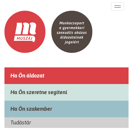
Ugrás a tartalomra
Toggle
navigati
Ha Ön áldozat
Ha Ön szeretne segíteni
Ha Ön szakember
Tudástár