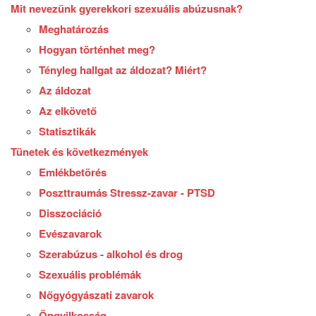
Mit nevezünk gyerekkori szexuális abúzusnak?
Meghatározás
Hogyan történhet meg?
Tényleg hallgat az áldozat? Miért?
Az áldozat
Az elkövető
Statisztikák
Tünetek és következmények
Emlékbetörés
Poszttraumás Stressz-zavar - PTSD
Disszociáció
Evészavarok
Szerabúzus - alkohol és drog
Szexuális problémák
Nőgyógyászati zavarok
Öngyilkosság