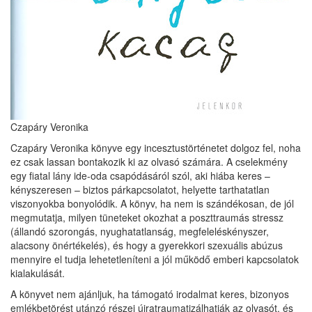
Czapáry Veronika
Czapáry Veronika könyve egy incesztustörténetet dolgoz fel, noha
ez csak lassan bontakozik ki az olvasó számára. A cselekmény
egy fiatal lány ide-oda csapódásáról szól, aki hiába keres –
kényszeresen – biztos párkapcsolatot, helyette tarthatatlan
viszonyokba bonyolódik. A könyv, ha nem is szándékosan, de jól
megmutatja, milyen tüneteket okozhat a poszttraumás stressz
(állandó szorongás, nyughatatlanság, megfeleléskényszer,
alacsony önértékelés), és hogy a gyerekkori szexuális abúzus
mennyire el tudja lehetetleníteni a jól működő emberi kapcsolatok
kialakulását.
A könyvet nem ajánljuk, ha támogató irodalmat keres, bizonyos
emlékbetörést utánzó részei újratraumatizálhatják az olvasót, és