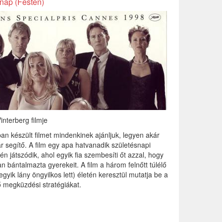
nap (Festen)
nterberg filmje
an készült filmet mindenkinek ajánljuk, legyen akár
ár segítő. A film egy apa hatvanadik születésnapi
n játszódik, ahol egyik fia szembesíti őt azzal, hogy
n bántalmazta gyerekeit. A film a három felnőtt túlélő
egyik lány öngyilkos lett) életén keresztül mutatja be a
 megküzdési stratégiákat.