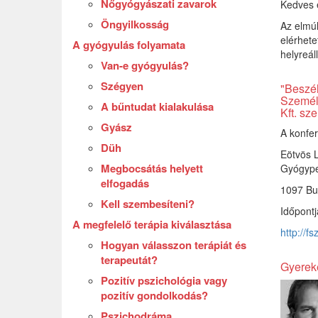
Nőgyógyászati zavarok
Kedves 
Öngyilkosság
Az elmúl
elérhete
A gyógyulás folyamata
helyreáll
Van-e gyógyulás?
Szégyen
"Beszél
Személ
A bűntudat kialakulása
Kft. sz
Gyász
A konfer
Düh
Eötvös 
Megbocsátás helyett
Gyógype
elfogadás
1097 Bud
Kell szembesíteni?
Időpontj
A megfelelő terápia kiválasztása
http://f
Hogyan válasszon terápiát és
terapeutát?
Gyereke
Pozitív pszichológia vagy
pozitív gondolkodás?
Pszichodráma