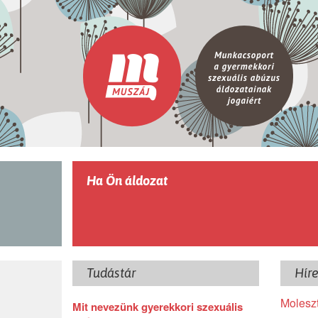
Ugrás a tartalomra
Ha Ön áldozat
Tudástár
Hír
Moleszt
Mit nevezünk gyerekkori szexuális