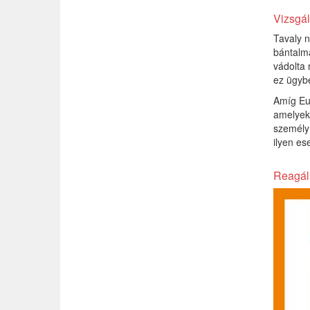
Vizsgál
Tavaly n
bántalma
vádolta 
ez ügyb
Amíg Eu
amelyekb
személy 
ilyen es
Reagál