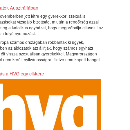
atok Ausztráliában
ovemberben jött létre egy gyerekkori szexuális
zásokat vizsgáló bizottság, miután a rendőrség azzal
meg a katolikus egyházat, hogy megpróbálja eltusolni az
en folyó nyomozást.
rópa számos országában robbantak ki ügyek,
en az áldozatok azt állítják, hogy számos egyházi
élt vissza szexuálisan gyerekekkel, Magyarországon
et nem került nyilvánosságra, illetve nem kapott hangot.
ás a HVG egy cikkére