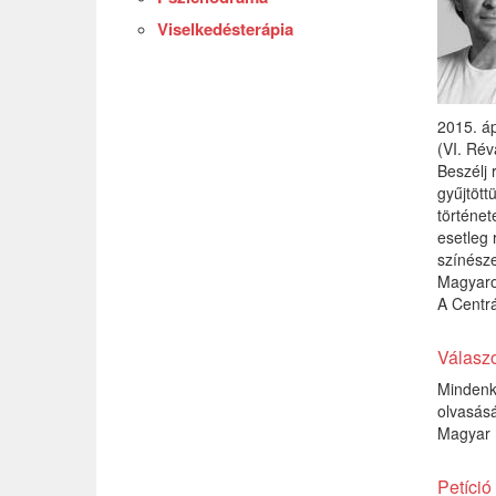
Viselkedésterápia
2015. áp
(VI. Rév
Beszélj 
gyűjtött
történet
esetleg 
színésze
Magyaro
A Centrá
Válasz
Mindenk
olvasásá
Magyar 
Petíció