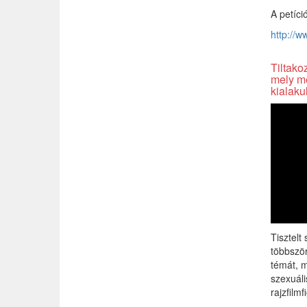
A petíció
http://
Tiltako
mely me
kialakul
Tisztel
többször
témát, m
szexuáli
rajzfilmf