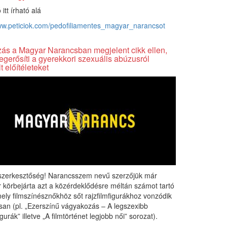
 itt írható alá
www.peticiok.com/pedofiliamentes_magyar_narancsot
zás a Magyar Narancsban megjelent cikk ellen,
gerősíti a gyerekkori szexuális abúzusról
t előítéleteket
t szerkesztőség! Narancsszem nevű szerzőjük már
 körbejárta azt a közérdeklődésre méltán számot tartó
ely filmszínésznőkhöz sőt rajzfilmfigurákhoz vonzódik
san (pl. „Ezerszínű vágyakozás – A legszexibb
igurák” illetve „A filmtörténet legjobb női” sorozat).