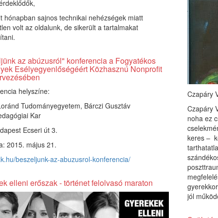
érdeklődők,
t hónapban sajnos technikai nehézségek miatt
tlen volt az oldalunk, de sikerült a tartalmakat
ítani.
jünk az abúzusról" konferencia a Fogyatékos
yek Esélyegyenlőségéért Közhasznú Nonprofit
ervezésében
encia helyszíne:
Czapáry 
Loránd Tudományegyetem, Bárczi Gusztáv
Czapáry V
dagógiai Kar
noha ez c
cselekmén
apest Ecseri út 3.
keres – k
a: 2015. május 21.
tarthatat
szándékos
szk.hu/beszeljunk-az-abuzusrol-konferencia/
poszttrau
megfelelé
k elleni erőszak - történet felolvasó maraton
gyerekkor
jól működ