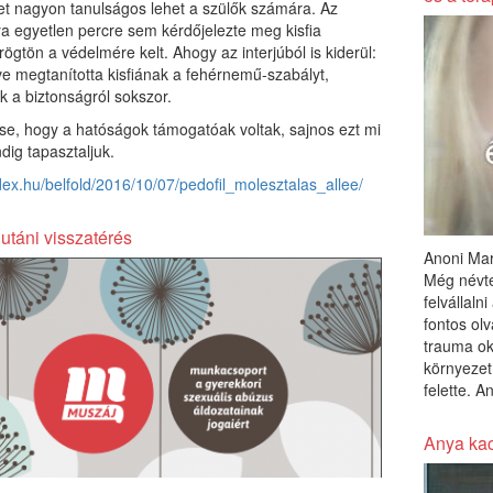
et nagyon tanulságos lehet a szülők számára. Az
 egyetlen percre sem kérdőjelezte meg kisfia
 rögtön a védelmére kelt. Ahogy az interjúból is kiderül:
e megtanította kisfiának a fehérnemű-szabályt,
k a biztonságról sokszor.
e, hogy a hatóságok támogatóak voltak, sajnos ezt mi
ig tapasztaljuk.
ndex.hu/belfold/2016/10/07/pedofil_molesztalas_allee/
utáni visszatérés
Anoni Mar
Még névte
felvállaln
fontos ol
trauma ok
környezet
felette. 
Anya ka