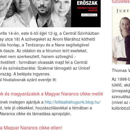
Születés
rilis 14-én, este 6-tól éjjel 12-ig, a Centrál Színházban
ay utca 18) A szövegeket az Anoni Marához köthető
róla honlap, a Terézanyu és a Nane segítségével
ük össze. Az oldalon és a fórumon leírt eseteket,
eket nem szerkesztett, hanem szöveghű -
rövidített - formában olvassák majd fel a Centrál
i és színészbarátai. Szakmai támogató az Unicef
Thomas Vi
rszág. A belépés ingyenes.
Az 1998-b
l hivatalosnak szánt eventje itt:
túlélő, ak
ünnepségé
ok és magyarázatok a Magyar Narancs cikke mellé
szexuálisa
inek melegen ajánljuk a
http://lolitaakishugunk.blog.hu/
(mivel az 
t, tele jó cikkekkel, hozzászólásokkal a témában a
különböző
Narancs cikke és támadása apropóján.
 a Magyar Narancs cikke ellen!