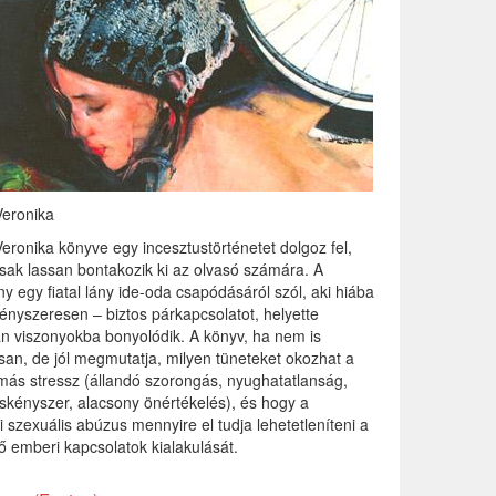
Veronika
eronika könyve egy incesztustörténetet dolgoz fel,
sak lassan bontakozik ki az olvasó számára. A
y egy fiatal lány ide-oda csapódásáról szól, aki hiába
ényszeresen – biztos párkapcsolatot, helyette
lan viszonyokba bonyolódik. A könyv, ha nem is
an, de jól megmutatja, milyen tüneteket okozhat a
más stressz (állandó szorongás, nyughatatlanság,
skényszer, alacsony önértékelés), és hogy a
i szexuális abúzus mennyire el tudja lehetetleníteni a
ő emberi kapcsolatok kialakulását.