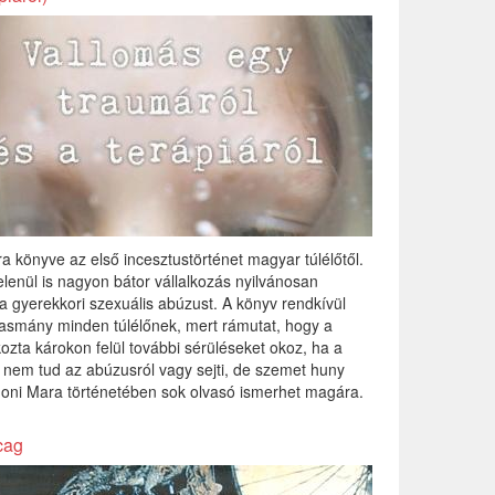
a könyve az első incesztustörténet magyar túlélőtől.
lenül is nagyon bátor vállalkozás nyilvánosan
i a gyerekkori szexuális abúzust. A könyv rendkívül
vasmány minden túlélőnek, mert rámutat, hogy a
ozta károkon felül további sérüléseket okoz, ha a
 nem tud az abúzusról vagy sejti, de szemet huny
Anoni Mara történetében sok olvasó ismerhet magára.
cag