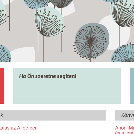
Ha Ön szeretne segíteni
ek
Könyv
álás az Allee-ben
Anoni Ma
és a terá