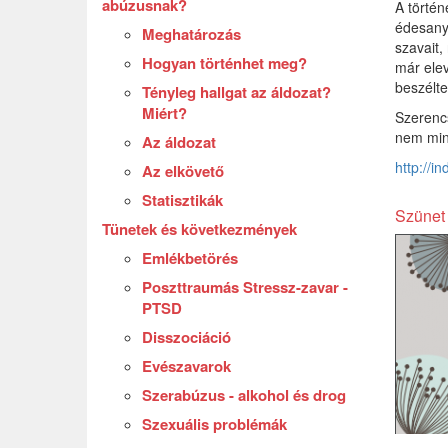
abúzusnak?
A történ
édesanya
Meghatározás
szavait,
Hogyan történhet meg?
már elev
beszélte
Tényleg hallgat az áldozat?
Miért?
Szerencs
nem mind
Az áldozat
http://i
Az elkövető
Statisztikák
Szünet 
Tünetek és következmények
Emlékbetörés
Poszttraumás Stressz-zavar -
PTSD
Disszociáció
Evészavarok
Szerabúzus - alkohol és drog
Szexuális problémák