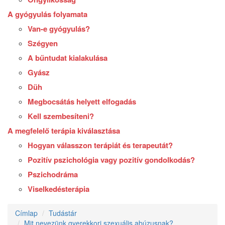
A gyógyulás folyamata
Van-e gyógyulás?
Szégyen
A bűntudat kialakulása
Gyász
Düh
Megbocsátás helyett elfogadás
Kell szembesíteni?
A megfelelő terápia kiválasztása
Hogyan válasszon terápiát és terapeutát?
Pozitív pszichológia vagy pozitív gondolkodás?
Pszichodráma
Viselkedésterápia
Címlap
Tudástár
Mit nevezünk gyerekkori szexuális abúzusnak?