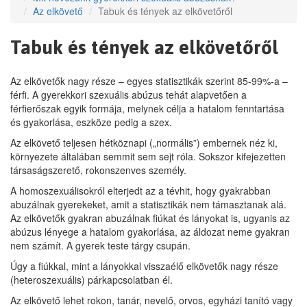
Az elkövető
Tabuk és tények az elkövetőről
Tabuk és tények az elkövetőről
Az elkövetők nagy része – egyes statisztikák szerint 85-99%-a –
férfi. A gyerekkori szexuális abúzus tehát alapvetően a
férfierőszak egyik formája, melynek célja a hatalom fenntartása
és gyakorlása, eszköze pedig a szex.
Az elkövető teljesen hétköznapi („normális”) embernek néz ki,
környezete általában semmit sem sejt róla. Sokszor kifejezetten
társaságszerető, rokonszenves személy.
A homoszexuálisokról elterjedt az a tévhit, hogy gyakrabban
abuzálnak gyerekeket, amit a statisztikák nem támasztanak alá.
Az elkövetők gyakran abuzálnak fiúkat és lányokat is, ugyanis az
abúzus lényege a hatalom gyakorlása, az áldozat neme gyakran
nem számít. A gyerek teste tárgy csupán.
Úgy a fiúkkal, mint a lányokkal visszaélő elkövetők nagy része
(heteroszexuális) párkapcsolatban él.
Az elkövető lehet rokon, tanár, nevelő, orvos, egyházi tanító vagy