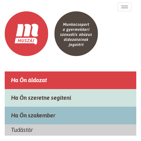
Ugrás a tartalomra
Toggle
navigati
Ha Ön áldozat
Ha Ön szeretne segíteni
Ha Ön szakember
Tudástár