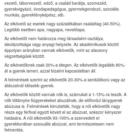
vezető, táborvezető, edző, a család barátja, szomszéd,
gyerekvigyázó, óvodapedagógus, gyermekgondozó, szociális
munkás, gyerekfényképész, stb.
Az elkövető az esetek nagy százalékában családtag (40-50%).
Legtöbb esetben apa, nagyapa, nevelőapa.
Az elkövetőt nem határozza meg társadalmi osztálya,
iskolázottsága vagy anyagi helyzete. Az akadémikusok között
éppolyan arányban vannak elkövetők, mint az alacsony
végzettségűek között.
Az elkövetőknek csak 20%-a idegen. Az elkövetők legalább 80%-
át a gyerek ismeri, azzal bizalmi kapcsolatban áll.
A felmérések szerint az elkövetők 20-30%-a serdülőkorú vagy az
áldozatnál idősebb gyerek.
Az elkövetők között vannak nők is, számukat a 1-15%-ra teszik. A
nők többnyire fiúgyerekeket abuzálnak, de előfordul lánygyerek
abúzusa is. Felmérések kimutatták, hogy a női elkövetők nagy
része egy férfival együtt követi el az abúzust, sokszor kényszer
hatására. A női elkövetők 93-100%-a szenvedett el
gyerekkorában szexuális abúzust, ami természetesen nem
felmentés.