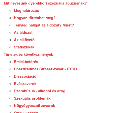
Mit nevezünk gyerekkori szexuális abúzusnak?
Meghatározás
Hogyan történhet meg?
Tényleg hallgat az áldozat? Miért?
Az áldozat
Az elkövető
Statisztikák
Tünetek és következmények
Emlékbetörés
Poszttraumás Stressz-zavar - PTSD
Disszociáció
Evészavarok
Szerabúzus - alkohol és drog
Szexuális problémák
Nőgyógyászati zavarok
Öngyilkosság