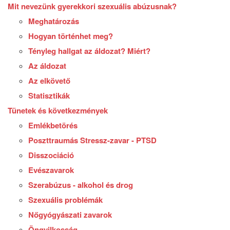
Mit nevezünk gyerekkori szexuális abúzusnak?
Meghatározás
Hogyan történhet meg?
Tényleg hallgat az áldozat? Miért?
Az áldozat
Az elkövető
Statisztikák
Tünetek és következmények
Emlékbetörés
Poszttraumás Stressz-zavar - PTSD
Disszociáció
Evészavarok
Szerabúzus - alkohol és drog
Szexuális problémák
Nőgyógyászati zavarok
Öngyilkosság