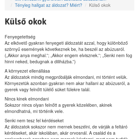
Tényleg hallgat az áldozat? Miért?
Külső okok
Külső okok
Fenyegetettség
Az elkövető gyakran fenyegeti áldozatát azzal, hogy különböző
szörnyű események következnek be, ha beszél az abúzusról.
(„Akkor anya meghal.”; „Akkor engem elvisznek.”; „Senki nem fog
hinni neked, bedugnak a diliházba.”)
A környezet ellenállása
Az áldozatok mindig megpróbálják elmondani, mi történt velük.
Környezetük azonban gyakran nem akar hallani az abúzusról, a
gyerek vagy felnőtt túlélő süket fülekre talál.
Nincs kinek elmondani
Sokszor nincs olyan felnőtt a gyerek közelében, akinek
elmondhatná, mi történik vele.
Senki nem tesz fel kérdéseket
Az áldozatok sokszor nem mernek beszélni, de várják a feltáró
kérdéseket, akár iskolában, akár orvosnál. A család és a