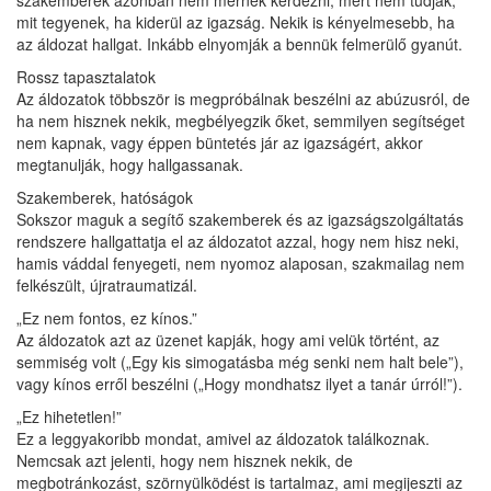
szakemberek azonban nem mernek kérdezni, mert nem tudják,
mit tegyenek, ha kiderül az igazság. Nekik is kényelmesebb, ha
az áldozat hallgat. Inkább elnyomják a bennük felmerülő gyanút.
Rossz tapasztalatok
Az áldozatok többször is megpróbálnak beszélni az abúzusról, de
ha nem hisznek nekik, megbélyegzik őket, semmilyen segítséget
nem kapnak, vagy éppen büntetés jár az igazságért, akkor
megtanulják, hogy hallgassanak.
Szakemberek, hatóságok
Sokszor maguk a segítő szakemberek és az igazságszolgáltatás
rendszere hallgattatja el az áldozatot azzal, hogy nem hisz neki,
hamis váddal fenyegeti, nem nyomoz alaposan, szakmailag nem
felkészült, újratraumatizál.
„Ez nem fontos, ez kínos.”
Az áldozatok azt az üzenet kapják, hogy ami velük történt, az
semmiség volt („Egy kis simogatásba még senki nem halt bele”),
vagy kínos erről beszélni („Hogy mondhatsz ilyet a tanár úrról!”).
„Ez hihetetlen!”
Ez a leggyakoribb mondat, amivel az áldozatok találkoznak.
Nemcsak azt jelenti, hogy nem hisznek nekik, de
megbotránkozást, szörnyülködést is tartalmaz, ami megijeszti az