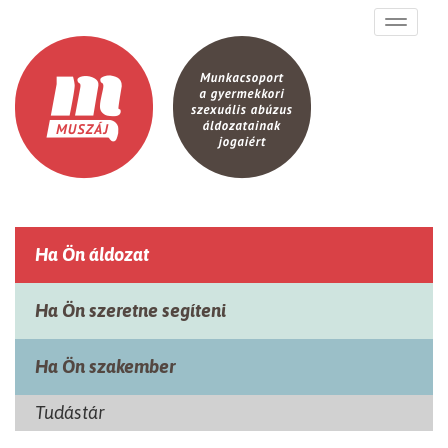
Ugrás a tartalomra
Toggle
navigati
Ha Ön áldozat
Ha Ön szeretne segíteni
Ha Ön szakember
Tudástár