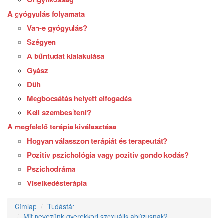
A gyógyulás folyamata
Van-e gyógyulás?
Szégyen
A bűntudat kialakulása
Gyász
Düh
Megbocsátás helyett elfogadás
Kell szembesíteni?
A megfelelő terápia kiválasztása
Hogyan válasszon terápiát és terapeutát?
Pozitív pszichológia vagy pozitív gondolkodás?
Pszichodráma
Viselkedésterápia
Címlap
Tudástár
Mit nevezünk gyerekkori szexuális abúzusnak?